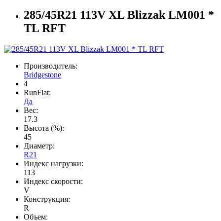
285/45R21 113V XL Blizzak LM001 *
TL RFT
Производитель:
Bridgestone
4
RunFlat:
Да
Вес:
17.3
Высота (%):
45
Диаметр:
R21
Индекс нагрузки:
113
Индекс скорости:
V
Конструкция:
R
Объем: